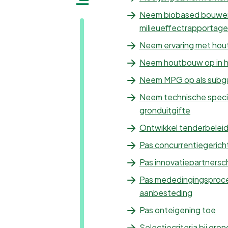
Neem biobased bouwen 
milieueffectrapportage
Neem ervaring met hout
Neem houtbouw op in 
Neem MPG op als subgun
Neem technische specif
gronduitgifte
Ontwikkel tenderbelei
Pas concurrentiegerich
Pas innovatiepartnersc
Pas mededingingsproce
aanbesteding
Pas onteigening toe
Selectiecriteria bij gr