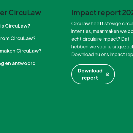
er CircuLaw
Impact report 20
Circulaw heeft stevige circul
t is CircuLaw?
intenties, maar maken we o
arom CircuLaw?
echt circulaire impact? Dat
hebben we voor je uitgezoc
e maken CircuLaw?
Download nu ons impact rep
aag en antwoord
Download
report