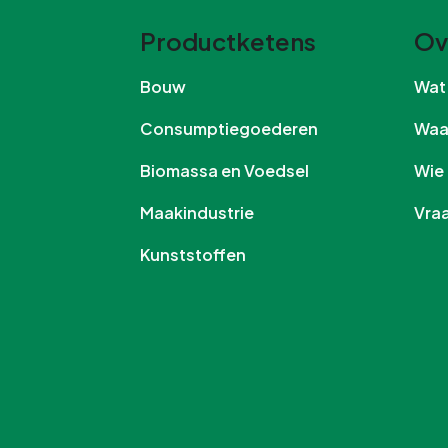
Productketens
Ov
Bouw
Wa
Consumptiegoederen
Wa
Biomassa en Voedsel
Wi
Maakindustrie
Vr
Kunststoffen