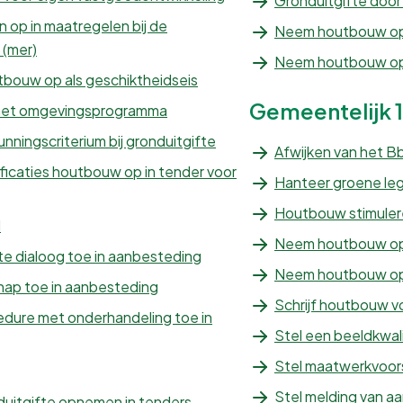
Gronduitgifte doo
op in maatregelen bij de
Neem houtbouw op 
 (mer)
Neem houtbouw op i
bouw op als geschiktheidseis
Gemeentelijk
1
het omgevingsprogramma
ningscriterium bij gronduitgifte
Afwijken van het Bb
icaties houtbouw op in tender voor
Hanteer groene leg
Houtbouw stimulere
d
Neem houtbouw op 
te dialoog toe in aanbesteding
Neem houtbouw op 
hap toe in aanbesteding
Schrijf houtbouw v
dure met onderhandeling toe in
Stel een beeldkwali
Stel maatwerkvoors
Stel melding van aa
onduitgifte opnemen in tenders