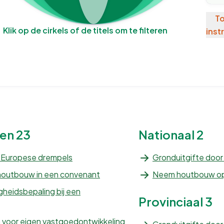
To
Klik op de cirkels of de titels om te filteren
inst
gen
23
Nationaal
2
 Europese drempels
Gronduitgifte doo
houtbouw in een convenant
Neem houtbouw op 
gheidsbepaling bij een
Provinciaal
3
 voor eigen vastgoedontwikkeling