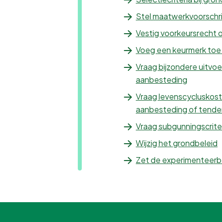
Stel maatwerkvoorschr
Vestig voorkeursrecht
Voeg een keurmerk toe
Vraag bijzondere uitvoe
aanbesteding
Vraag levenscycluskoste
aanbesteding of tende
Vraag subgunningscriter
Wijzig het grondbeleid
Zet de experimenteerbe