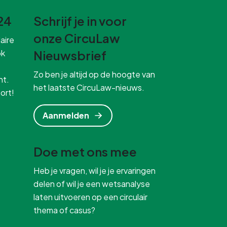
24
Schrijf je in voor
onze CircuLaw
aire
ok
Nieuwsbrief
Zo ben je altijd op de hoogte van
ht.
het laatste CircuLaw-nieuws.
ort!
Aanmelden
Doe met ons mee
Heb je vragen, wil je je ervaringen
delen of wil je een wetsanalyse
laten uitvoeren op een circulair
thema of casus?