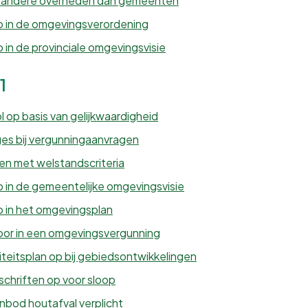
r andere overheden dan gemeenten
in de omgevingsverordening
n de provinciale omgevingsvisie
1
l op basis van gelijkwaardigheid
es bij vergunningaanvragen
n met welstandscriteria
in de gemeentelijke omgevingsvisie
in het omgevingsplan
oor in een omgevingsvergunning
teitsplan op bij gebiedsontwikkelingen
chriften op voor sloop
nbod houtafval verplicht