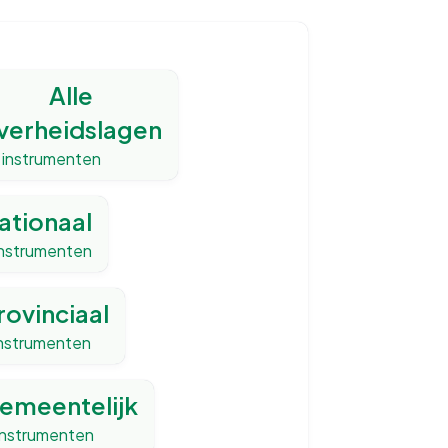
Alle
verheidslagen
instrumenten
ationaal
nstrumenten
rovinciaal
nstrumenten
emeentelijk
instrumenten