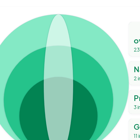
o
23
N
2
i
P
3
i
G
11