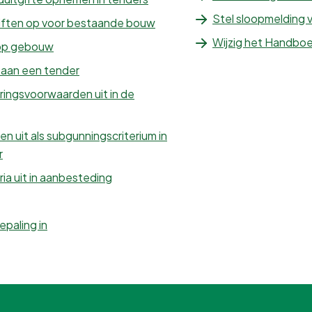
Stel sloopmelding v
iften op voor bestaande bouw
Wijzig het Handboe
 op gebouw
 aan een tender
ringsvoorwaarden uit in de
n uit als subgunningscriterium in
r
ia uit in aanbesteding
paling in