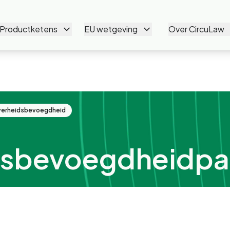
Productketens
EU wetgeving
Over CircuLaw
erheidsbevoegdheid
dsbevoegdheidpa