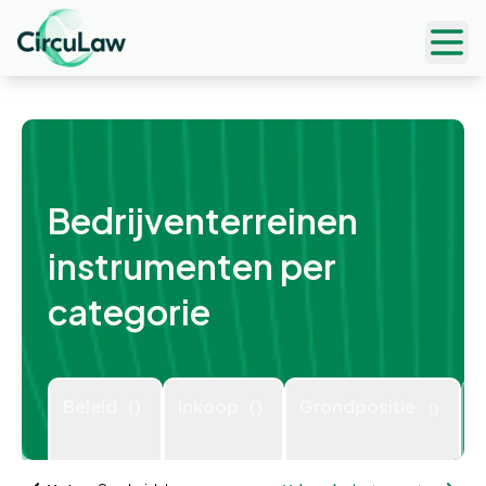
Ope
Bedrijventerreinen
instrumenten per
categorie
beleid
(
)
inkoop
(
)
grondpositie
(
)