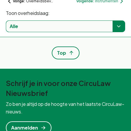
Vorige:
Overheidsbevoegdheid
Volgende:
Instrumenten
Toon overheidslaag:
Alle
Top
Schrijf je in voor onze CircuLaw
Nieuwsbrief
Zo ben je altijd op de hoogte van het laatste CircuLaw-
nieuws.
Aanmelden