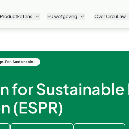
Productketens
EU wetgeving
Over CircuLaw
Ecodesign-For-Sustainable-Products-Regulation-(espr)
n for Sustainable
on (ESPR)