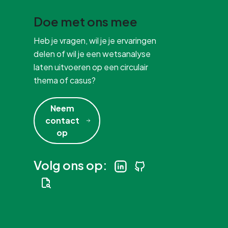
Doe met ons mee
Heb je vragen, wil je je ervaringen
delen of wil je een wetsanalyse
laten uitvoeren op een circulair
thema of casus?
Neem
contact
op
Volg ons op: