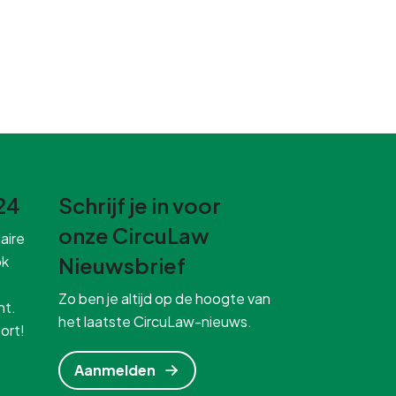
24
Schrijf je in voor
onze CircuLaw
aire
ok
Nieuwsbrief
Zo ben je altijd op de hoogte van
ht.
het laatste CircuLaw-nieuws.
ort!
Aanmelden