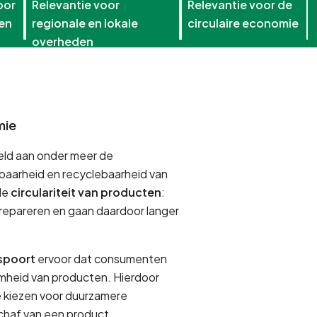
oor
Relevantie voor
Relevantie voor de
ten
regionale en lokale
circulaire economie
overheden
mie
ld aan onder meer de 
baarheid en recyclebaarheid van 
e 
circulariteit van producten
: 
 repareren en gaan daardoor langer 
spoort 
ervoor dat consumenten 
amheid van producten. Hierdoor 
kiezen voor duurzamere 
schaf van een product. 