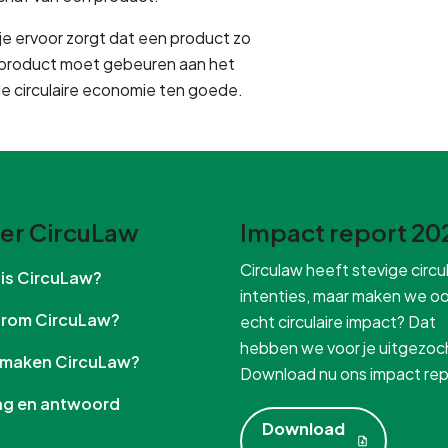
je ervoor zorgt dat een product zo 
 product moet gebeuren aan het 
de circulaire economie ten goede.
er CircuLaw
Impact report 20
Circulaw heeft stevige circul
t is CircuLaw?
intenties, maar maken we o
arom CircuLaw?
echt circulaire impact? Dat
hebben we voor je uitgezoc
e maken CircuLaw?
Download nu ons impact rep
aag en antwoord
Download