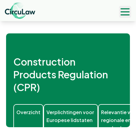
Ope
Construction
Products Regulation
(CPR)
Overzicht
Verplichtingen voor
Relevantie vo
Europese lidstaten
regionale en l
overheden