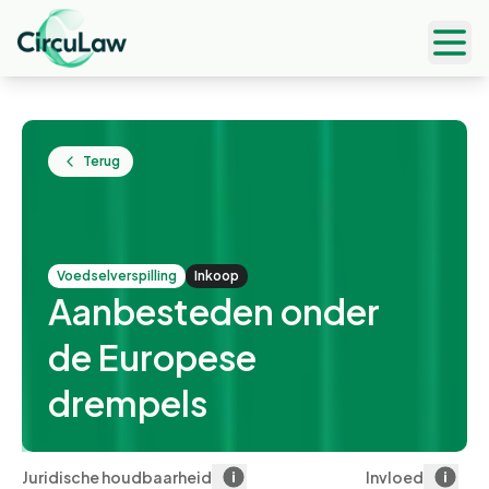
Ope
Terug
voedselverspilling
Inkoop
Aanbesteden onder
de Europese
drempels
Juridische houdbaarheid
Invloed