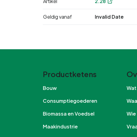
Artikel
2.28
Geldig vanaf
Invalid Date
Productketens
Ov
Bouw
Wa
Consumptiegoederen
Wa
Biomassa en Voedsel
Wi
Maakindustrie
Vr