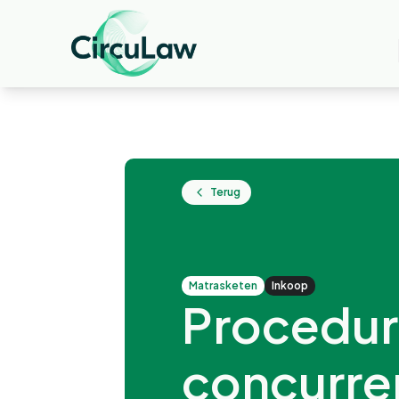
Terug
matrasketen
Inkoop
Procedur
concurre