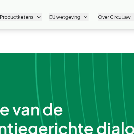
Productketens
EU wetgeving
Over CircuLaw
e van de
ntiegerichte dial