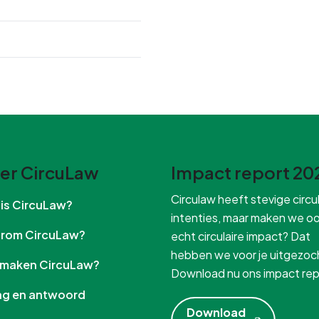
er CircuLaw
Impact report 20
Circulaw heeft stevige circul
t is CircuLaw?
intenties, maar maken we o
arom CircuLaw?
echt circulaire impact? Dat
hebben we voor je uitgezoc
e maken CircuLaw?
Download nu ons impact rep
aag en antwoord
Download