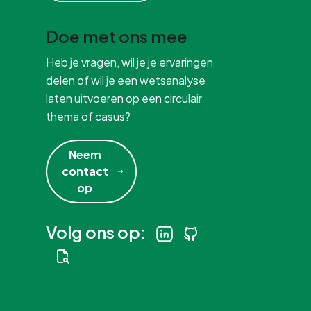
Doe met ons mee
Heb je vragen, wil je je ervaringen
delen of wil je een wetsanalyse
laten uitvoeren op een circulair
thema of casus?
Neem
contact
op
Volg ons op: