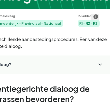
rheidslaag
R-ladder
meentelijk
-
Provinciaal
-
Nationaal
R1
-
R2
-
R3
erschillende aanbestedingsprocedures. Een van deze
te dialoog.
aloog?
ntiegerichte dialoog de
atrassen bevorderen?