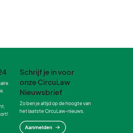
24
Schrijf je in voor
onze CircuLaw
aire
ok
Nieuwsbrief
Zo ben je altijd op de hoogte van
ht.
het laatste CircuLaw-nieuws.
ort!
Aanmelden