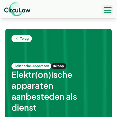
Ope
Terug
elektrische-apparaten
Inkoop
Elektr(on)ische
apparaten
aanbesteden als
dienst