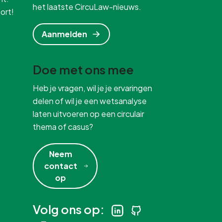
het laatste CircuLaw-nieuws.
ort!
Aanmelden
Doe met ons mee
Heb je vragen, wil je je ervaringen
delen of wil je een wetsanalyse
laten uitvoeren op een circulair
thema of casus?
Neem
contact
op
Volg ons op: