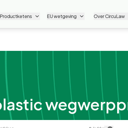
Productketens
EU wetgeving
Over CircuLaw
plastic wegwerp