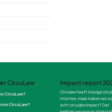
er CircuLaw
Impact report 20
Circulaw heeft stevige circul
t is CircuLaw?
intenties, maar maken we o
arom CircuLaw?
echt circulaire impact? Dat
hebben we voor je uitgezoc