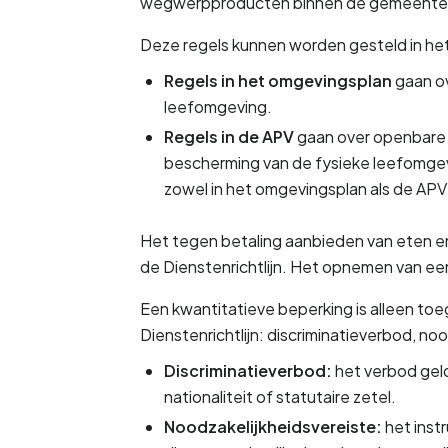
wegwerpproducten binnen de gemeente n
Deze regels kunnen worden gesteld in het
Regels in het omgevingsplan
 gaan o
leefomgeving. 
Regels in de APV 
gaan over openbare o
bescherming van de fysieke leefomgev
zowel in het omgevingsplan als de AP
Het tegen betaling aanbieden van eten en/
de Dienstenrichtlijn. Het opnemen van e
Een kwantitatieve beperking is alleen toe
Dienstenrichtlijn: discriminatieverbod, n
Discriminatieverbod: 
het verbod geld
nationaliteit of statutaire zetel.
Noodzakelijkheidsvereiste: 
het ins