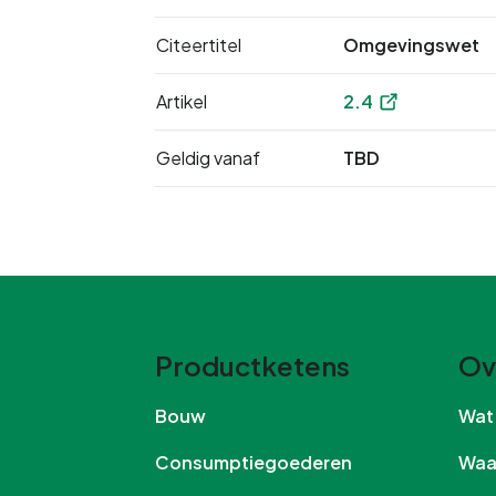
Citeertitel
Omgevingswet
Artikel
2.4
Geldig vanaf
TBD
Productketens
Ov
Bouw
Wa
Consumptiegoederen
Wa