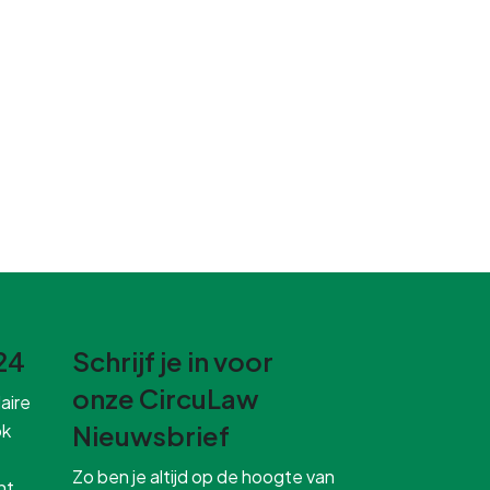
24
Schrijf je in voor
onze CircuLaw
aire
ok
Nieuwsbrief
Zo ben je altijd op de hoogte van
ht.