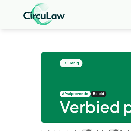
Terug
afvalpreventie
Beleid
Verbied 