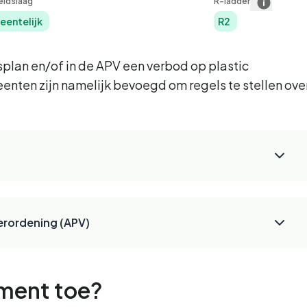
eidslaag
R-ladder
entelijk
R2
lan en/of in de APV een verbod op plastic
en zijn namelijk bevoegd om regels te stellen ove
Verordening (APV)
ument toe?