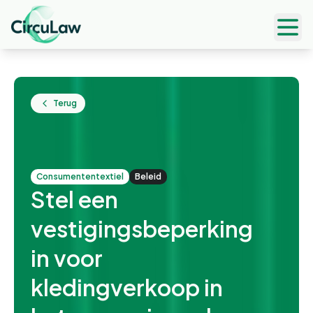
Ope
Terug
consumententextiel
Beleid
Stel een
vestigingsbeperking
in voor
kledingverkoop in