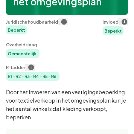
het omgevingsplan
Juridische houdbaarheid
Invloed
Beperkt
Beperkt
Overheidslaag
Gemeentelijk
R-ladder
R1
-
R2
-
R3
-
R4
-
R5
-
R6
Door het invoeren van een vestigingsbeperking
voor textielverkoop in het omgevingsplan kun je
het aantal winkels dat kleding verkoopt,
beperken.