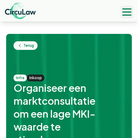
Ope
Terug
infra
Inkoop
Organiseer een
marktconsultatie
om een lage MKI-
waarde te