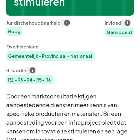
stimuleren
Juridische houdbaarheid
Invloed
Hoog
Gemiddeld
Overheidslaag
Gemeentelijk
-
Provinciaal
-
Nationaal
R-ladder
R2
-
R3
-
R4
-
R5
-
R6
Door een marktconsultatie krijgen
aanbestedende diensten meer kennis van
specifieke producten en materialen. Bij een
aanbesteding voor een infraproject biedt dat
kansen om innovatie te stimuleren en een lage
MKI-waarde uit te vragen.