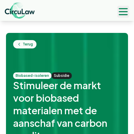
Ope
Terug
biobased-isoleren
Subsidie
Stimuleer de markt
voor biobased
materialen met de
aanschaf van carbon